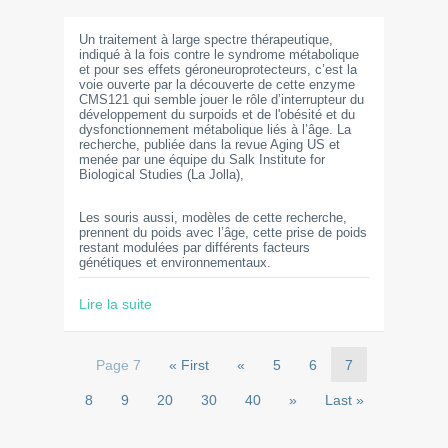
Un traitement à large spectre thérapeutique,
indiqué à la fois contre le syndrome métabolique
et pour ses effets géroneuroprotecteurs, c’est la
voie ouverte par la découverte de cette enzyme
CMS121 qui semble jouer le rôle d’interrupteur du
développement du surpoids et de l'obésité et du
dysfonctionnement métabolique liés à l’âge. La
recherche, publiée dans la revue Aging US et
menée par une équipe du Salk Institute for
Biological Studies (La Jolla),
Les souris aussi, modèles de cette recherche,
prennent du poids avec l’âge, cette prise de poids
restant modulées par différents facteurs
génétiques et environnementaux.
Lire la suite
Page 7
« First
«
5
6
7
8
9
20
30
40
»
Last »